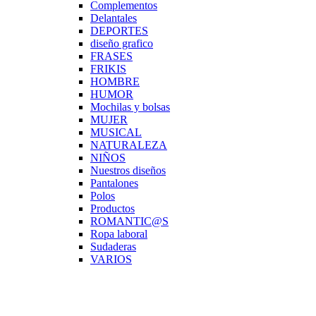
Complementos
Delantales
DEPORTES
diseño grafico
FRASES
FRIKIS
HOMBRE
HUMOR
Mochilas y bolsas
MUJER
MUSICAL
NATURALEZA
NIÑOS
Nuestros diseños
Pantalones
Polos
Productos
ROMANTIC@S
Ropa laboral
Sudaderas
VARIOS