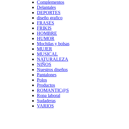
Complementos
Delantales
DEPORTES
diseño grafico
FRASES
FRIKIS
HOMBRE
HUMOR
Mochilas y bolsas
MUJER
MUSICAL
NATURALEZA
NIÑOS
Nuestros diseños
Pantalones
Polos
Productos
ROMANTIC@S
Ropa laboral
Sudaderas
VARIOS