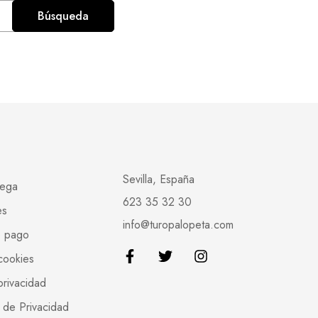
Búsqueda
Sevilla, España
rega
623 35 32 30
es
info@turopalopeta.com
e pago
 cookies
privacidad
 de Privacidad