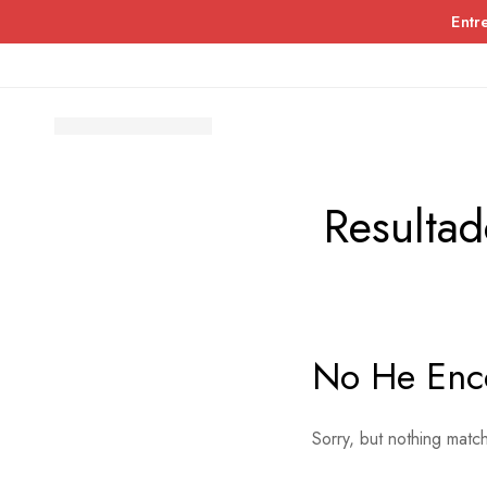
Entr
Resulta
No He Enc
Sorry, but nothing matc