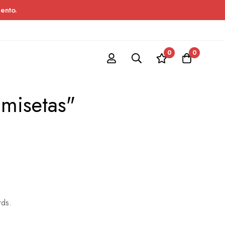
ento.
0
0
misetas"
rds.