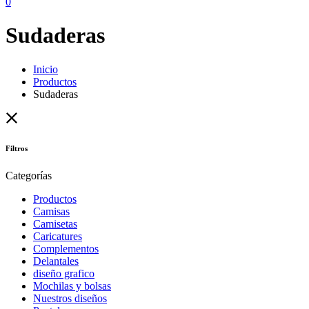
0
Sudaderas
Inicio
Productos
Sudaderas
Filtros
Categorías
Productos
Camisas
Camisetas
Caricatures
Complementos
Delantales
diseño grafico
Mochilas y bolsas
Nuestros diseños