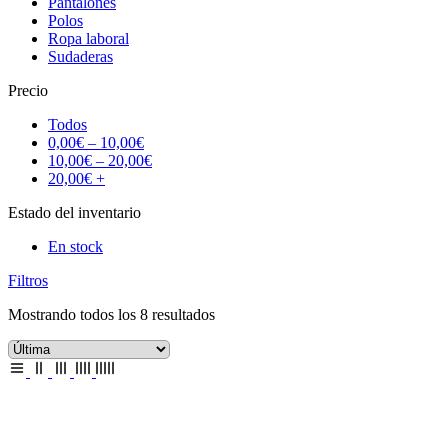
Pantalones
Polos
Ropa laboral
Sudaderas
Precio
Todos
0,00
€
–
10,00
€
10,00
€
–
20,00
€
20,00
€
+
Estado del inventario
En stock
Filtros
Mostrando todos los 8 resultados