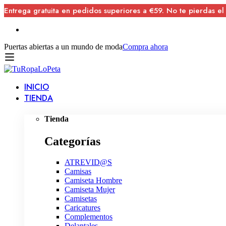
Entrega gratuita en pedidos superiores a €59. No te pierdas el
Puertas abiertas a un mundo de moda
Compra ahora
INICIO
TIENDA
Tienda
Categorías
ATREVID@S
Camisas
Camiseta Hombre
Camiseta Mujer
Camisetas
Caricatures
Complementos
Delantales