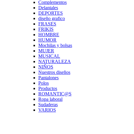
Complementos
Delantales
DEPORTES
diseño grafico
FRASES
FRIKIS
HOMBRE
HUMOR
Mochilas y bolsas
MUJER
MUSICAL
NATURALEZA
NIÑOS
Nuestros diseños
Pantalones
Polos
Productos
ROMANTIC@S
Ropa laboral
Sudaderas
VARIOS