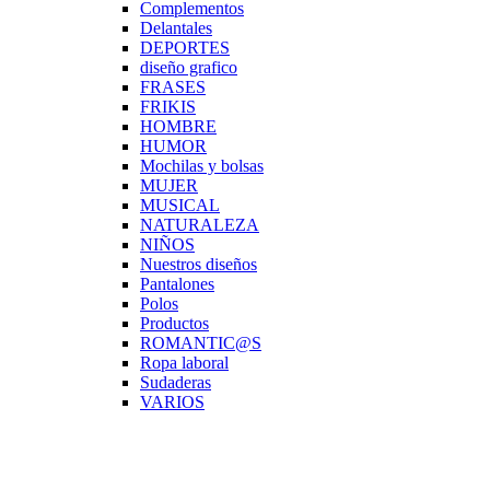
Complementos
Delantales
DEPORTES
diseño grafico
FRASES
FRIKIS
HOMBRE
HUMOR
Mochilas y bolsas
MUJER
MUSICAL
NATURALEZA
NIÑOS
Nuestros diseños
Pantalones
Polos
Productos
ROMANTIC@S
Ropa laboral
Sudaderas
VARIOS