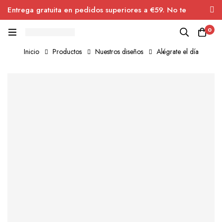
Entrega gratuita en pedidos superiores a €59. No te
pierdas el descuento.
0
Inicio
Productos
Nuestros diseños
Alégrate el día