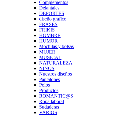
Complementos
Delantales
DEPORTES
diseño grafico
FRASES
FRIKIS
HOMBRE
HUMOR
Mochilas y bolsas
MUJER
MUSICAL
NATURALEZA
NIÑOS
Nuestros diseños
Pantalones
Polos
Productos
ROMANTIC@S
Ropa laboral
Sudaderas
VARIOS