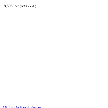
18,50
€
PVP (IVA incluido)
Añadir a la lista de deseos