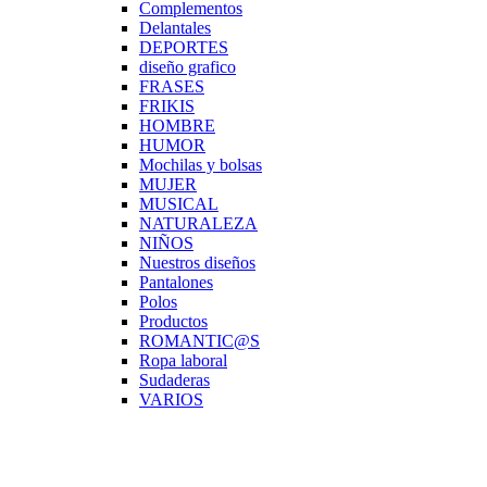
Complementos
Delantales
DEPORTES
diseño grafico
FRASES
FRIKIS
HOMBRE
HUMOR
Mochilas y bolsas
MUJER
MUSICAL
NATURALEZA
NIÑOS
Nuestros diseños
Pantalones
Polos
Productos
ROMANTIC@S
Ropa laboral
Sudaderas
VARIOS