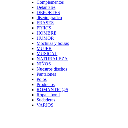
Complementos
Delantales
DEPORTES
diseño grafico
FRASES
FRIKIS
HOMBRE
HUMOR
Mochilas y bolsas
MUJER
MUSICAL
NATURALEZA
NIÑOS
Nuestros diseños
Pantalones
Polos
Productos
ROMANTIC@S
Ropa laboral
Sudaderas
VARIOS