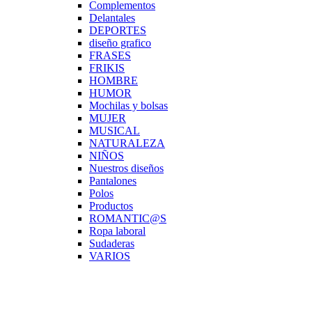
Complementos
Delantales
DEPORTES
diseño grafico
FRASES
FRIKIS
HOMBRE
HUMOR
Mochilas y bolsas
MUJER
MUSICAL
NATURALEZA
NIÑOS
Nuestros diseños
Pantalones
Polos
Productos
ROMANTIC@S
Ropa laboral
Sudaderas
VARIOS