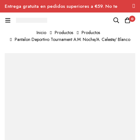
Entrega gratuita en pedidos superiores a €59. No te
pierdas el descuento.
0
Inicio
Productos
Productos
Pantalon Deportivo Tournament A.M. Noche/A. Celeste/ Blanco