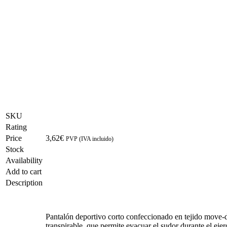
SKU
Rating
Price
3,62
€
PVP (IVA incluido)
Stock
Availability
Add to cart
Description
Pantalón deportivo corto confeccionado en tejido move-d
transpirable, que permite evacuar el sudor durante el ejer