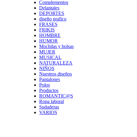
Complementos
Delantales
DEPORTES
diseño grafico
FRASES
FRIKIS
HOMBRE
HUMOR
Mochilas y bolsas
MUJER
MUSICAL
NATURALEZA
NIÑOS
Nuestros diseños
Pantalones
Polos
Productos
ROMANTIC@S
Ropa laboral
Sudaderas
VARIOS