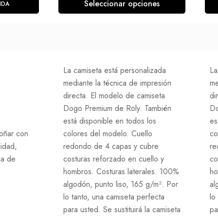
Seleccionar opciones
NDA
La camiseta está personalizada
La
mediante la técnica de impresión
me
directa. El modelo de camiseta
di
Dogo Premium de Roly. También
Do
está disponible en todos los
es
oñar con
colores del modelo. Cuello
co
lidad,
redondo de 4 capas y cubre
re
ca de
costuras reforzado en cuello y
co
hombros. Costuras laterales. 100%
ho
algodón, punto liso, 165 g/m². Por
al
lo tanto, una camiseta perfecta
lo
para usted. Se sustituirá la camiseta
pa