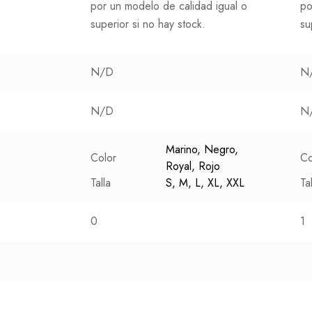
por un modelo de calidad igual o
po
superior si no hay stock.
su
N/D
N
N/D
N
Marino, Negro,
Color
Co
Royal, Rojo
Talla
S, M, L, XL, XXL
Ta
0
1