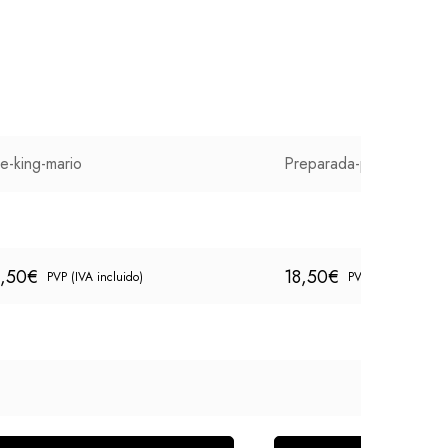
e-king-mario
Preparada-para-volar
8,50
€
18,50
€
PVP (IVA incluido)
PVP (IVA incluido)