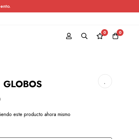
ento.
0
0
N GLOBOS
)
iendo este producto ahora mismo