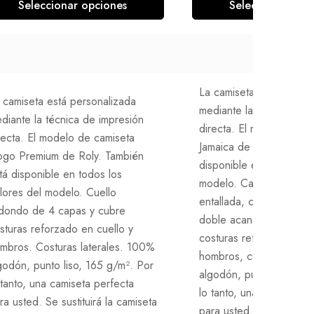
Seleccionar opciones
Seleccionar opc
La camiseta está person
 camiseta está personalizada
mediante la técnica de 
diante la técnica de impresión
directa. El modelo de c
recta. El modelo de camiseta
Jamaica de Roly. Tambié
go Premium de Roly. También
disponible en todos los 
tá disponible en todos los
modelo. Camiseta de ma
lores del modelo. Cuello
entallada, con cuello r
dondo de 4 capas y cubre
doble acanalado 1×1, c
sturas reforzado en cuello y
costuras reforzado en c
mbros. Costuras laterales. 100%
hombros, costuras later
godón, punto liso, 165 g/m². Por
algodón, punto liso, 16
 tanto, una camiseta perfecta
lo tanto, una camiseta p
ra usted. Se sustituirá la camiseta
para usted. Se sustituirá