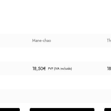
Mane-chao
Th
18,50
€
1
PVP (IVA incluido)