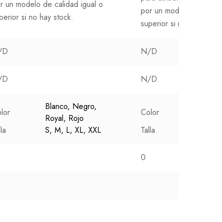
r un modelo de calidad igual o
por un modelo de calida
perior si no hay stock.
superior si no hay stock
/D
N/D
/D
N/D
Blanco, Negro,
Blanco,
lor
Color
Royal, Rojo
Royal, 
lla
S, M, L, XL, XXL
Talla
S, M, L
0