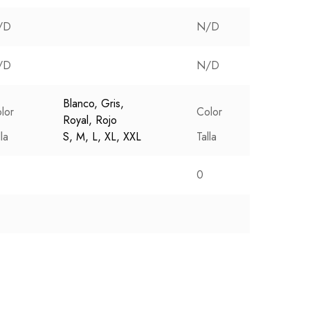
/D
N/D
/D
N/D
Blanco, Gris,
Blanco, 
lor
Color
Royal, Rojo
Marino,
lla
S, M, L, XL, XXL
Talla
S, M, L
0