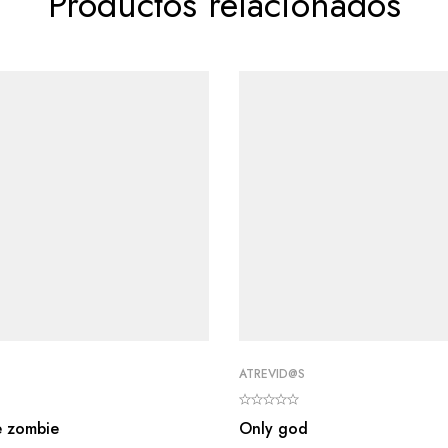
Productos relacionados
ATREVID@S
e zombie
Only god