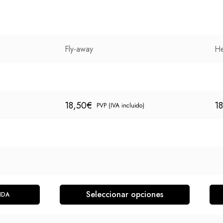
Fly-away
He
18,50
€
1
PVP (IVA incluido)
Seleccionar opciones
NDA