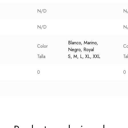
N/D
N
N/D
N
Blanco, Marino,
Color
Co
Negro, Royal
Talla
S, M, L, XL, XXL
Ta
0
0