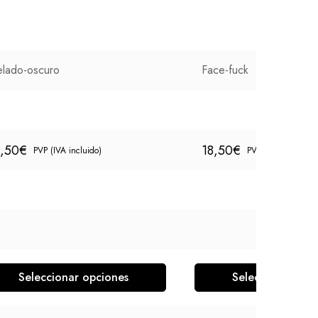
lado-oscuro
Face-fuck
8,50
€
18,50
€
PVP (IVA incluido)
PVP (IVA incluido)
Seleccionar opciones
Seleccionar opc