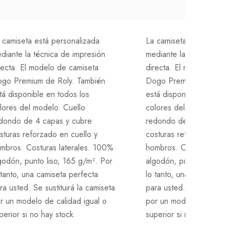
 camiseta está personalizada
La camiseta está person
diante la técnica de impresión
mediante la técnica de 
recta. El modelo de camiseta
directa. El modelo de c
go Premium de Roly. También
Dogo Premium de Roly.
tá disponible en todos los
está disponible en todos
lores del modelo. Cuello
colores del modelo. Cue
dondo de 4 capas y cubre
redondo de 4 capas y 
sturas reforzado en cuello y
costuras reforzado en c
mbros. Costuras laterales. 100%
hombros. Costuras late
godón, punto liso, 165 g/m². Por
algodón, punto liso, 16
 tanto, una camiseta perfecta
lo tanto, una camiseta p
ra usted. Se sustituirá la camiseta
para usted. Se sustituirá
r un modelo de calidad igual o
por un modelo de calida
perior si no hay stock.
superior si no hay stock