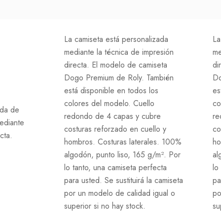
La camiseta está personalizada
La
mediante la técnica de impresión
me
directa. El modelo de camiseta
di
Dogo Premium de Roly. También
Do
está disponible en todos los
es
colores del modelo. Cuello
co
nda de
redondo de 4 capas y cubre
re
mediante
costuras reforzado en cuello y
co
cta.
hombros. Costuras laterales. 100%
ho
algodón, punto liso, 165 g/m². Por
al
lo tanto, una camiseta perfecta
lo
para usted. Se sustituirá la camiseta
pa
por un modelo de calidad igual o
po
superior si no hay stock.
su