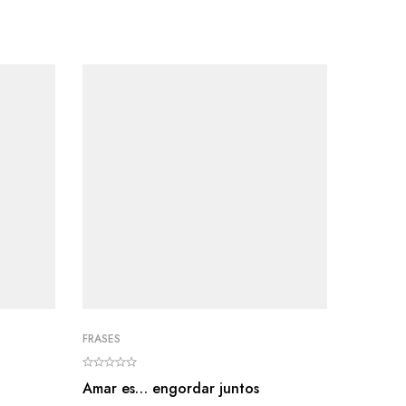
FRASES
HUMOR
Amar es… engordar juntos
Lesbis