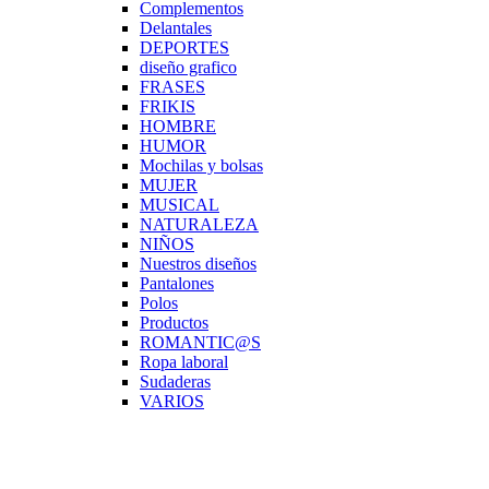
Complementos
Delantales
DEPORTES
diseño grafico
FRASES
FRIKIS
HOMBRE
HUMOR
Mochilas y bolsas
MUJER
MUSICAL
NATURALEZA
NIÑOS
Nuestros diseños
Pantalones
Polos
Productos
ROMANTIC@S
Ropa laboral
Sudaderas
VARIOS