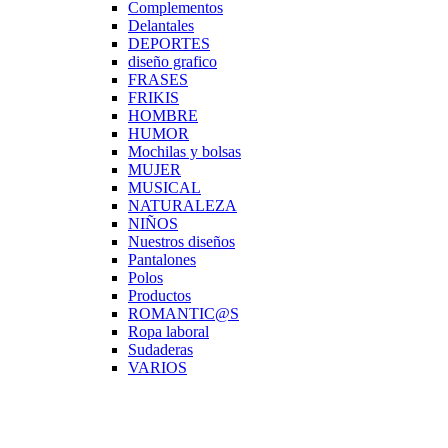
Complementos
Delantales
DEPORTES
diseño grafico
FRASES
FRIKIS
HOMBRE
HUMOR
Mochilas y bolsas
MUJER
MUSICAL
NATURALEZA
NIÑOS
Nuestros diseños
Pantalones
Polos
Productos
ROMANTIC@S
Ropa laboral
Sudaderas
VARIOS