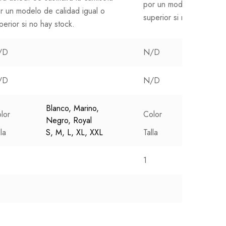
por un modelo de calida
r un modelo de calidad igual o
superior si no hay stock
perior si no hay stock.
/D
N/D
/D
N/D
Blanco, Marino,
Blanco,
lor
Color
Negro, Royal
Royal, 
lla
S, M, L, XL, XXL
Talla
S, M, L
1