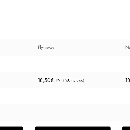
Fly-away
No
18,50
€
1
PVP (IVA incluido)