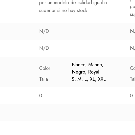
por un modelo de calidad igual o
po
superior si no hay stock.
su
N/D
N
N/D
N
Blanco, Marino,
Color
Co
Negro, Royal
Talla
S, M, L, XL, XXL
Ta
0
0