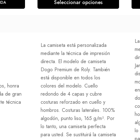
Seleccionar opciones
NDA
La
La camiseta está personalizada
me
mediante la técnica de impresión
di
directa. El modelo de camiseta
Ja
Dogo Premium de Roly. También
di
está disponible en todos los
mo
os, honra
colores del modelo. Cuello
en
da de gran
redondo de 4 capas y cubre
do
te técnica
costuras reforzado en cuello y
co
hombros. Costuras laterales. 100%
ho
algodón, punto liso, 165 g/m². Por
al
lo tanto, una camiseta perfecta
lo
para usted. Se sustituirá la camiseta
pa