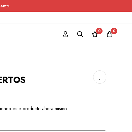
ento.
0
0
ERTOS
)
iendo este producto ahora mismo