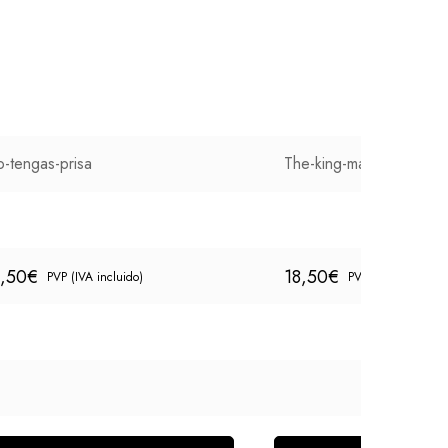
-tengas-prisa
The-king-mario
8,50
€
18,50
€
PVP (IVA incluido)
PVP (IVA incluido)