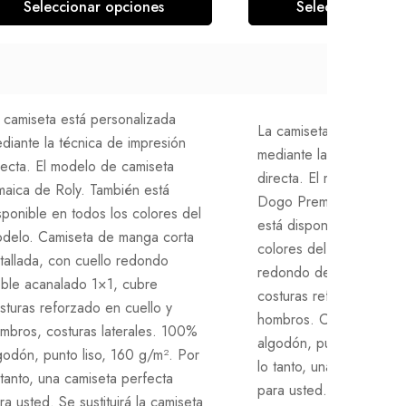
Seleccionar opciones
Seleccionar opc
 camiseta está personalizada
La camiseta está person
diante la técnica de impresión
mediante la técnica de 
recta. El modelo de camiseta
directa. El modelo de c
maica de Roly. También está
Dogo Premium de Roly.
sponible en todos los colores del
está disponible en todos
delo. Camiseta de manga corta
colores del modelo. Cue
tallada, con cuello redondo
redondo de 4 capas y 
ble acanalado 1×1, cubre
costuras reforzado en c
sturas reforzado en cuello y
hombros. Costuras late
mbros, costuras laterales. 100%
algodón, punto liso, 16
godón, punto liso, 160 g/m². Por
lo tanto, una camiseta p
 tanto, una camiseta perfecta
para usted. Se sustituirá
ra usted. Se sustituirá la camiseta