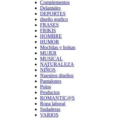
Complementos
Delantales
DEPORTES
diseño grafico
FRASES
FRIKIS
HOMBRE
HUMOR
Mochilas y bolsas
MUJER
MUSICAL
NATURALEZA
NIÑOS
Nuestros diseños
Pantalones
Polos
Productos
ROMANTIC@S
Ropa laboral
Sudaderas
VARIOS