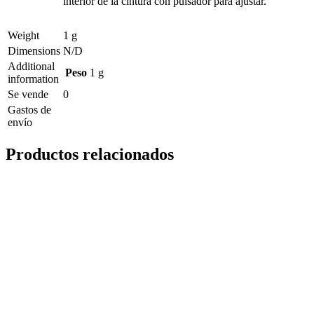
interior de la cintura con pulsador para ajustar.
Weight
1 g
Dimensions
N/D
Additional
Peso
1 g
information
Se vende
0
Gastos de
envío
Productos relacionados