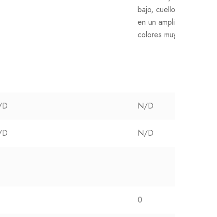
bajo, cuello y mangas. 
en un amplio colorido q
colores muy vivos.
/D
N/D
/D
N/D
0