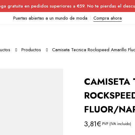
ega gratuita en pedidos superiores a €59. No te pierdas el descu
Puertas abiertas a un mundo de moda
Compra ahora
uctos
Productos
Camiseta Tecnica Rockspeed Amarillo Fluo
CAMISETA 
ROCKSPEE
FLUOR/NA
3,81
€
PVP (IVA incluido)