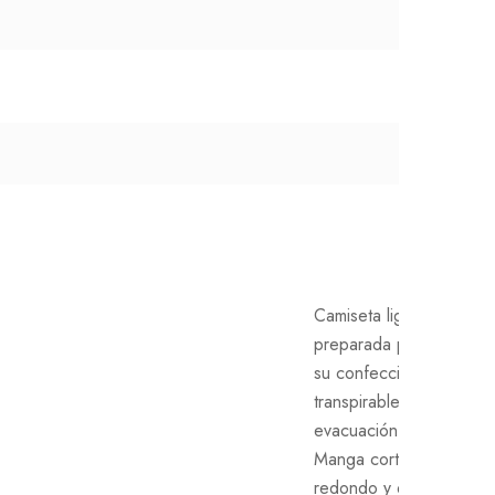
Camiseta ligera, especi
preparada para hacer d
su confección en tejido
transpirable, que facilita 
evacuación del sudor co
Manga corta ranglán par
redondo y doble pespu