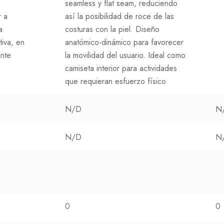
o
seamless y flat seam, reduciendo
r a
así la posibilidad de roce de las
a
costuras con la piel. Diseño
tiva, en
anatómico-dinámico para favorecer
ente
la movilidad del usuario. Ideal como
camiseta interior para actividades
que requieran esfuerzo físico
N/D
N
N/D
N
0
0