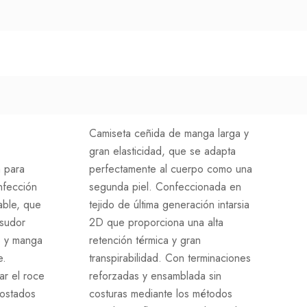
Camiseta ceñida de manga larga y
gran elasticidad, que se adapta
 para
perfectamente al cuerpo como una
nfección
segunda piel. Confeccionada en
rable, que
tejido de última generación intarsia
 sudor
2D que proporciona una alta
o y manga
retención térmica y gran
e.
transpirabilidad. Con terminaciones
ar el roce
reforzadas y ensamblada sin
Costados
costuras mediante los métodos