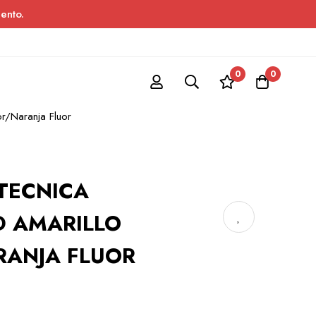
ento.
0
0
r/Naranja Fluor
TECNICA
D AMARILLO
RANJA FLUOR