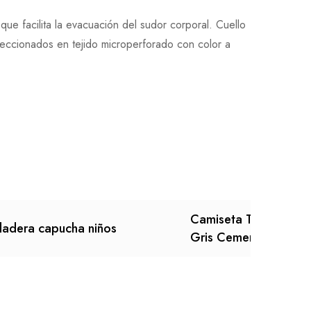
que facilita la evacuación del sudor corporal. Cuello
feccionados en tejido microperforado con color a
Camiseta Tecnica Res
adera capucha niños
Gris Cemento