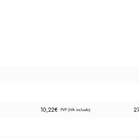
10,22
€
2
PVP (IVA incluido)