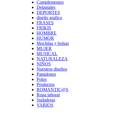
Complementos
Delantales
DEPORTES
diseño grafico
FRASES
FRIKIS
HOMBRE
HUMOR
Mochilas y bolsas
MUJER
MUSICAL
NATURALEZA
NIÑOS
Nuestros diseños
Pantalones
Polos
Productos
ROMANTIC@S
Ropa laboral
Sudaderas
VARIOS