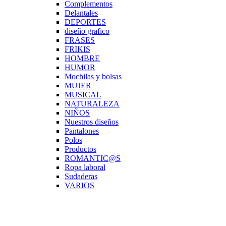
Complementos
Delantales
DEPORTES
diseño grafico
FRASES
FRIKIS
HOMBRE
HUMOR
Mochilas y bolsas
MUJER
MUSICAL
NATURALEZA
NIÑOS
Nuestros diseños
Pantalones
Polos
Productos
ROMANTIC@S
Ropa laboral
Sudaderas
VARIOS