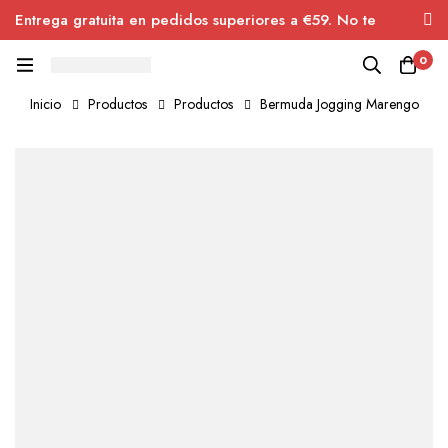
Entrega gratuita en pedidos superiores a €59. No te
pierdas el descuento.
0
Inicio
Productos
Productos
Bermuda Jogging Marengo