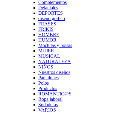
Complementos
Delantales
DEPORTES
diseño grafico
FRASES
FRIKIS
HOMBRE
HUMOR
Mochilas y bolsas
MUJER
MUSICAL
NATURALEZA
NIÑOS
Nuestros diseños
Pantalones
Polos
Productos
ROMANTIC@S
Ropa laboral
Sudaderas
VARIOS