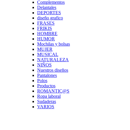
Complementos
Delantales
DEPORTES
diseño grafico
FRASES
FRIKIS
HOMBRE
HUMOR
Mochilas y bolsas
MUJER
MUSICAL
NATURALEZA
NIÑOS
Nuestros diseños
Pantalones
Polos
Productos
ROMANTIC@S
Ropa laboral
Sudaderas
VARIOS