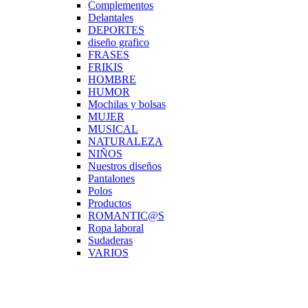
Complementos
Delantales
DEPORTES
diseño grafico
FRASES
FRIKIS
HOMBRE
HUMOR
Mochilas y bolsas
MUJER
MUSICAL
NATURALEZA
NIÑOS
Nuestros diseños
Pantalones
Polos
Productos
ROMANTIC@S
Ropa laboral
Sudaderas
VARIOS