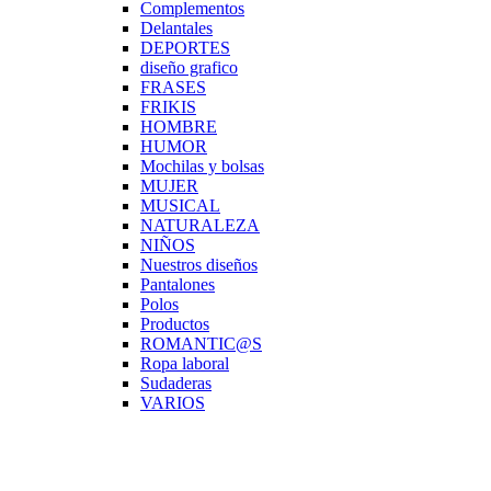
Complementos
Delantales
DEPORTES
diseño grafico
FRASES
FRIKIS
HOMBRE
HUMOR
Mochilas y bolsas
MUJER
MUSICAL
NATURALEZA
NIÑOS
Nuestros diseños
Pantalones
Polos
Productos
ROMANTIC@S
Ropa laboral
Sudaderas
VARIOS