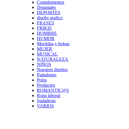
Complementos
Delantales
DEPORTES
diseño grafico
FRASES
FRIKIS
HOMBRE
HUMOR
Mochilas y bolsas
MUJER
MUSICAL
NATURALEZA
NIÑOS
Nuestros diseños
Pantalones
Polos
Productos
ROMANTIC@S
Ropa laboral
Sudaderas
VARIOS