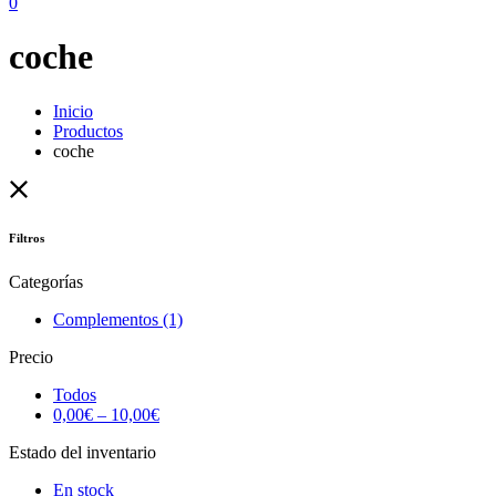
0
coche
Inicio
Productos
coche
Filtros
Categorías
Complementos
(1)
Precio
Todos
0,00
€
–
10,00
€
Estado del inventario
En stock