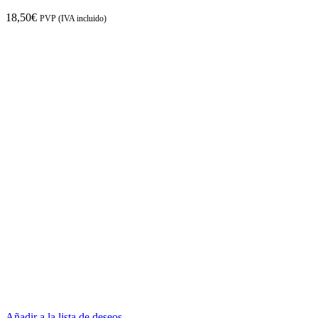
18,50
€
PVP (IVA incluido)
Añadir a la lista de deseos