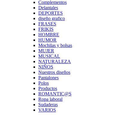
Complementos
Delantales
DEPORTES
diseño grafico
FRASES
FRIKIS
HOMBRE
HUMOR
Mochilas y bolsas
MUJER
MUSICAL
NATURALEZA
NIÑOS
Nuestros diseños
Pantalones
Polos
Productos
ROMANTIC@S
Ropa laboral
Sudaderas
VARIOS