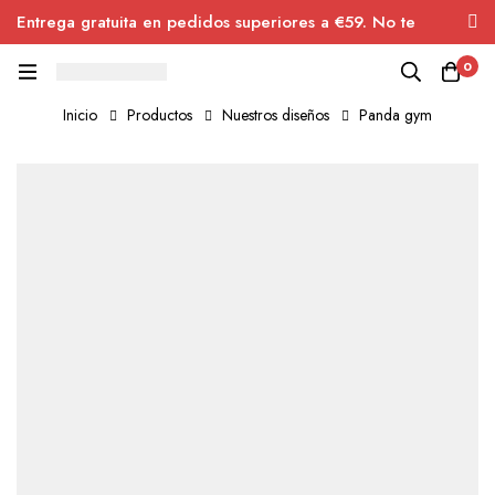
Entrega gratuita en pedidos superiores a €59. No te
pierdas el descuento.
0
Inicio
Productos
Nuestros diseños
Panda gym