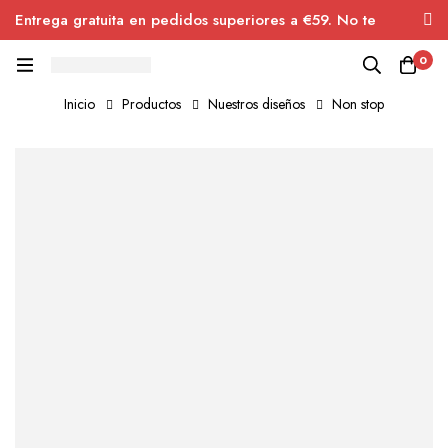
Entrega gratuita en pedidos superiores a €59. No te
pierdas el descuento.
0
Inicio
Productos
Nuestros diseños
Non stop