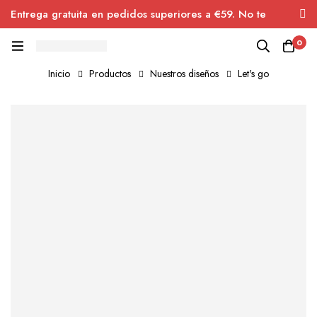
Entrega gratuita en pedidos superiores a €59. No te
pierdas el descuento.
0
Inicio
Productos
Nuestros diseños
Let's go