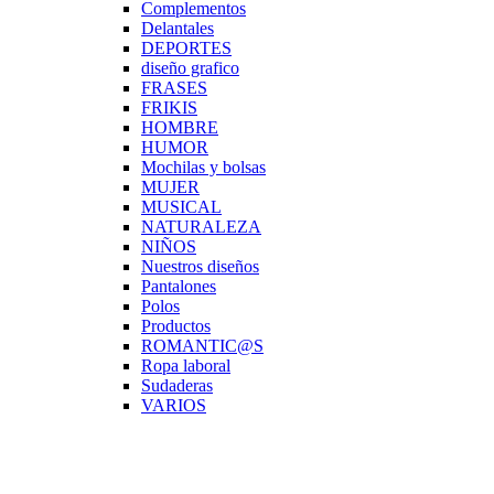
Complementos
Delantales
DEPORTES
diseño grafico
FRASES
FRIKIS
HOMBRE
HUMOR
Mochilas y bolsas
MUJER
MUSICAL
NATURALEZA
NIÑOS
Nuestros diseños
Pantalones
Polos
Productos
ROMANTIC@S
Ropa laboral
Sudaderas
VARIOS