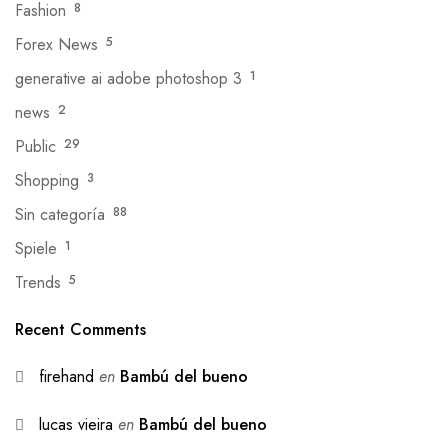
Fashion
8
Forex News
5
generative ai adobe photoshop 3
1
news
2
Public
29
Shopping
3
Sin categoría
88
Spiele
1
Trends
5
Recent Comments
firehand
en
Bambú del bueno
lucas vieira
en
Bambú del bueno