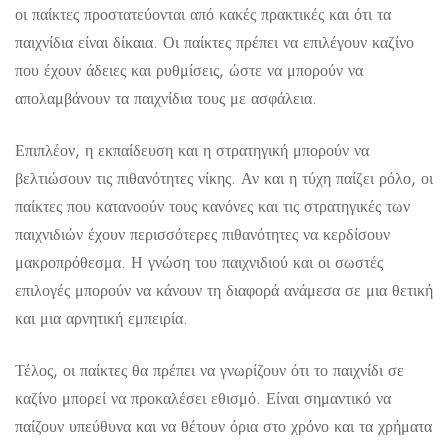
οι παίκτες προστατεύονται από κακές πρακτικές και ότι τα
παιχνίδια είναι δίκαια. Οι παίκτες πρέπει να επιλέγουν καζίνο
που έχουν άδειες και ρυθμίσεις, ώστε να μπορούν να
απολαμβάνουν τα παιχνίδια τους με ασφάλεια.
Επιπλέον, η εκπαίδευση και η στρατηγική μπορούν να
βελτιώσουν τις πιθανότητες νίκης. Αν και η τύχη παίζει ρόλο, οι
παίκτες που κατανοούν τους κανόνες και τις στρατηγικές των
παιχνιδιών έχουν περισσότερες πιθανότητες να κερδίσουν
μακροπρόθεσμα. Η γνώση του παιχνιδιού και οι σωστές
επιλογές μπορούν να κάνουν τη διαφορά ανάμεσα σε μια θετική
και μια αρνητική εμπειρία.
Τέλος, οι παίκτες θα πρέπει να γνωρίζουν ότι το παιχνίδι σε
καζίνο μπορεί να προκαλέσει εθισμό. Είναι σημαντικό να
παίζουν υπεύθυνα και να θέτουν όρια στο χρόνο και τα χρήματα