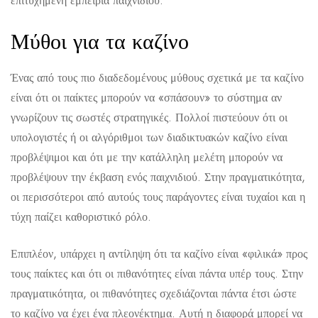
επιτυχημένη εμπειρία παιχνιδιού.
Μύθοι για τα καζίνο
Ένας από τους πιο διαδεδομένους μύθους σχετικά με τα καζίνο
είναι ότι οι παίκτες μπορούν να «σπάσουν» το σύστημα αν
γνωρίζουν τις σωστές στρατηγικές. Πολλοί πιστεύουν ότι οι
υπολογιστές ή οι αλγόριθμοι των διαδικτυακών καζίνο είναι
προβλέψιμοι και ότι με την κατάλληλη μελέτη μπορούν να
προβλέψουν την έκβαση ενός παιχνιδιού. Στην πραγματικότητα,
οι περισσότεροι από αυτούς τους παράγοντες είναι τυχαίοι και η
τύχη παίζει καθοριστικό ρόλο.
Επιπλέον, υπάρχει η αντίληψη ότι τα καζίνο είναι «φιλικά» προς
τους παίκτες και ότι οι πιθανότητες είναι πάντα υπέρ τους. Στην
πραγματικότητα, οι πιθανότητες σχεδιάζονται πάντα έτσι ώστε
το καζίνο να έχει ένα πλεονέκτημα. Αυτή η διαφορά μπορεί να