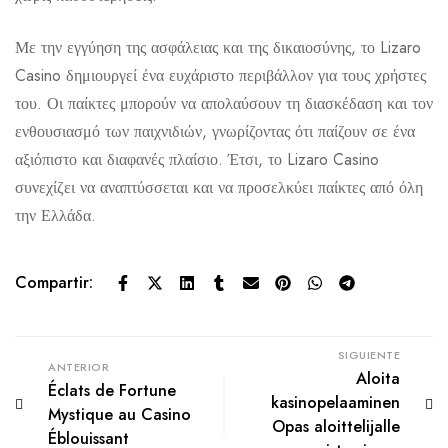
Με την εγγύηση της ασφάλειας και της δικαιοσύνης, το Lizaro
Casino δημιουργεί ένα ευχάριστο περιβάλλον για τους χρήστες
του. Οι παίκτες μπορούν να απολαύσουν τη διασκέδαση και τον
ενθουσιασμό των παιχνιδιών, γνωρίζοντας ότι παίζουν σε ένα
αξιόπιστο και διαφανές πλαίσιο. Έτσι, το Lizaro Casino
συνεχίζει να αναπτύσσεται και να προσελκύει παίκτες από όλη
την Ελλάδα.
Compartir:
SIGUIENTE
ANTERIOR
Aloita
Éclats de Fortune
kasinopelaaminen
Mystique au Casino
Opas aloittelijalle
Éblouissant