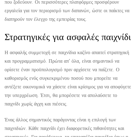
που ξοδεύουν. Οι περισσότερες πλατφόρμες προσφέρουν
εργαλεία για τον περιορισμό των δαπανών, ώστε οι παίκτες να
διατηρούν τον έλεγχο της εμπειρίας τους.
Στρατηγικές για ασφαλές παιχνίδι
Η ασφαλής συμμετοχή σε παιχνίδια καζίνο απαιτεί στρατηγική
και προγραμματισμό. Πρώτα απ’ όλα, είναι σημαντικό να
ορίσετε έναν προϋπολογισμό πριν αρχίσετε να παίζετε. Ο
καθορισμός ενός συγκεκριμένου ποσού που μπορείτε να
αντέξετε οικονομικά να χάσετε είναι κρίσιμος για να αποφύγετε
την υπερχρέωση. Έτσι, θα μπορέσετε να απολαύσετε το
παιχνίδι χωρίς άγχη και πιέσεις.
Ένας άλλος σημαντικός παράγοντας είναι η επιλογή των
παιχνιδιών. Κάθε παιχνίδι έχει διαφορετικές πιθανότητες και
στρατηγικές. Για παράδειγμα, τα επιτραπέζια παιχνίδια όπως η