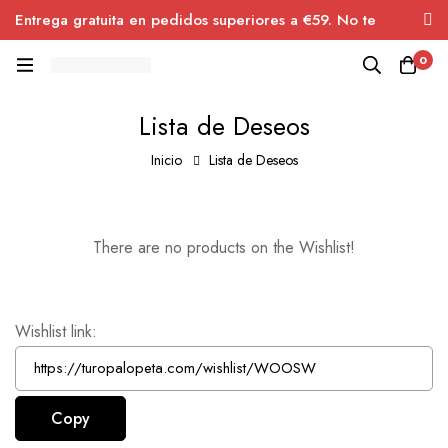
Entrega gratuita en pedidos superiores a €59. No te
lawrencehealthcenter.com
bestforinteriors.nl/privacy/
thepubtheatre
pafibuolkab.org
hsddonline.com
sydney night
pierdas el descuento.
0
Lista de Deseos
Inicio
Lista de Deseos
There are no products on the Wishlist!
Wishlist link: