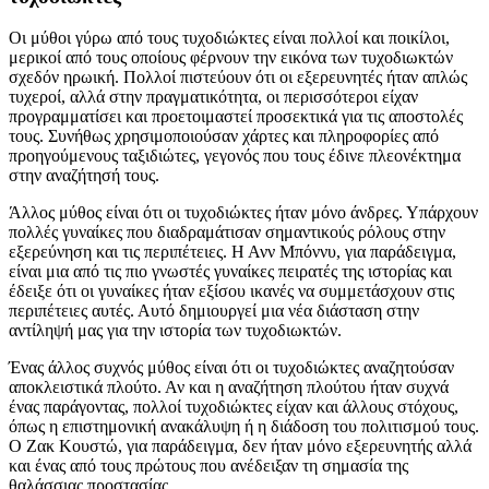
Οι μύθοι γύρω από τους τυχοδιώκτες είναι πολλοί και ποικίλοι,
μερικοί από τους οποίους φέρνουν την εικόνα των τυχοδιωκτών
σχεδόν ηρωική. Πολλοί πιστεύουν ότι οι εξερευνητές ήταν απλώς
τυχεροί, αλλά στην πραγματικότητα, οι περισσότεροι είχαν
προγραμματίσει και προετοιμαστεί προσεκτικά για τις αποστολές
τους. Συνήθως χρησιμοποιούσαν χάρτες και πληροφορίες από
προηγούμενους ταξιδιώτες, γεγονός που τους έδινε πλεονέκτημα
στην αναζήτησή τους.
Άλλος μύθος είναι ότι οι τυχοδιώκτες ήταν μόνο άνδρες. Υπάρχουν
πολλές γυναίκες που διαδραμάτισαν σημαντικούς ρόλους στην
εξερεύνηση και τις περιπέτειες. Η Ανν Μπόννυ, για παράδειγμα,
είναι μια από τις πιο γνωστές γυναίκες πειρατές της ιστορίας και
έδειξε ότι οι γυναίκες ήταν εξίσου ικανές να συμμετάσχουν στις
περιπέτειες αυτές. Αυτό δημιουργεί μια νέα διάσταση στην
αντίληψή μας για την ιστορία των τυχοδιωκτών.
Ένας άλλος συχνός μύθος είναι ότι οι τυχοδιώκτες αναζητούσαν
αποκλειστικά πλούτο. Αν και η αναζήτηση πλούτου ήταν συχνά
ένας παράγοντας, πολλοί τυχοδιώκτες είχαν και άλλους στόχους,
όπως η επιστημονική ανακάλυψη ή η διάδοση του πολιτισμού τους.
Ο Ζακ Κουστώ, για παράδειγμα, δεν ήταν μόνο εξερευνητής αλλά
και ένας από τους πρώτους που ανέδειξαν τη σημασία της
θαλάσσιας προστασίας.