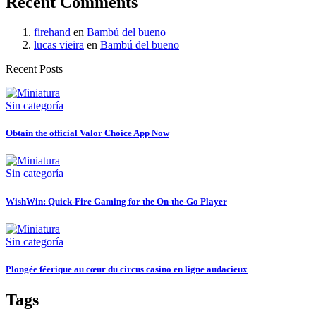
Recent Comments
firehand
en
Bambú del bueno
lucas vieira
en
Bambú del bueno
Recent Posts
Sin categoría
Obtain the official Valor Choice App Now
Sin categoría
WishWin: Quick‑Fire Gaming for the On‑the‑Go Player
Sin categoría
Plongée féerique au cœur du circus casino en ligne audacieux
Tags