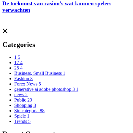
De toekomst van casino's wat kunnen spelers
verwachten
Categories
1
5
17
4
25
4
Business, Small Business
1
Fashion
8
Forex News
5
generative ai adobe photoshop 3
1
news
2
Public
29
Shopping
3
Sin categoría
88
Spiele
1
Trends
5