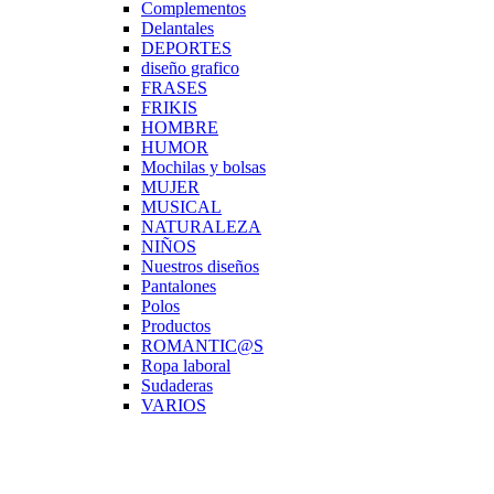
Complementos
Delantales
DEPORTES
diseño grafico
FRASES
FRIKIS
HOMBRE
HUMOR
Mochilas y bolsas
MUJER
MUSICAL
NATURALEZA
NIÑOS
Nuestros diseños
Pantalones
Polos
Productos
ROMANTIC@S
Ropa laboral
Sudaderas
VARIOS