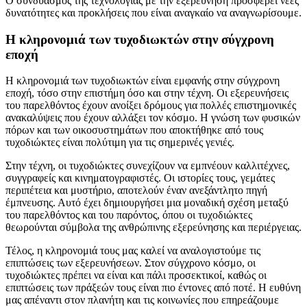
Ο συνδυασμός της τεχνολογίας με την εξερεύνηση προσφέρει νέες
δυνατότητες και προκλήσεις που είναι αναγκαίο να αναγνωρίσουμε.
Η κληρονομιά των τυχοδιωκτών στην σύγχρονη
εποχή
Η κληρονομιά των τυχοδιωκτών είναι εμφανής στην σύγχρονη
εποχή, τόσο στην επιστήμη όσο και στην τέχνη. Οι εξερευνήσεις
του παρελθόντος έχουν ανοίξει δρόμους για πολλές επιστημονικές
ανακαλύψεις που έχουν αλλάξει τον κόσμο. Η γνώση των φυσικών
πόρων και των οικοσυστημάτων που αποκτήθηκε από τους
τυχοδιώκτες είναι πολύτιμη για τις σημερινές γενιές.
Στην τέχνη, οι τυχοδιώκτες συνεχίζουν να εμπνέουν καλλιτέχνες,
συγγραφείς και κινηματογραφιστές. Οι ιστορίες τους, γεμάτες
περιπέτεια και μυστήριο, αποτελούν έναν ανεξάντλητο πηγή
έμπνευσης. Αυτό έχει δημιουργήσει μια μοναδική σχέση μεταξύ
του παρελθόντος και του παρόντος, όπου οι τυχοδιώκτες
θεωρούνται σύμβολα της ανθρώπινης εξερεύνησης και περιέργειας.
Τέλος, η κληρονομιά τους μας καλεί να αναλογιστούμε τις
επιπτώσεις των εξερευνήσεων. Στον σύγχρονο κόσμο, οι
τυχοδιώκτες πρέπει να είναι και πάλι προσεκτικοί, καθώς οι
επιπτώσεις των πράξεών τους είναι πιο έντονες από ποτέ. Η ευθύνη
μας απέναντι στον πλανήτη και τις κοινωνίες που επηρεάζουμε