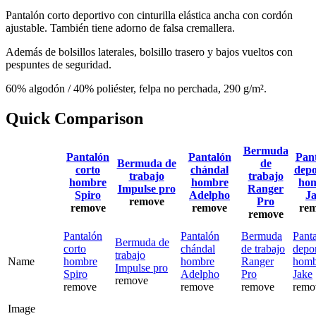
Pantalón corto deportivo con cinturilla elástica ancha con cordón
ajustable. También tiene adorno de falsa cremallera.
Además de bolsillos laterales, bolsillo trasero y bajos vueltos con
pespuntes de seguridad.
60% algodón / 40% poliéster, felpa no perchada, 290 g/m².
Quick Comparison
Bermuda
Pantalón
Pantalón
Pan
Bermuda de
de
corto
chándal
depo
trabajo
trabajo
hombre
hombre
ho
Impulse pro
Ranger
Spiro
Adelpho
J
remove
Pro
remove
remove
re
remove
Pantalón
Pantalón
Bermuda
Pant
Bermuda de
corto
chándal
de trabajo
depo
trabajo
Name
hombre
hombre
Ranger
homb
Impulse pro
Spiro
Adelpho
Pro
Jake
remove
remove
remove
remove
remo
Image