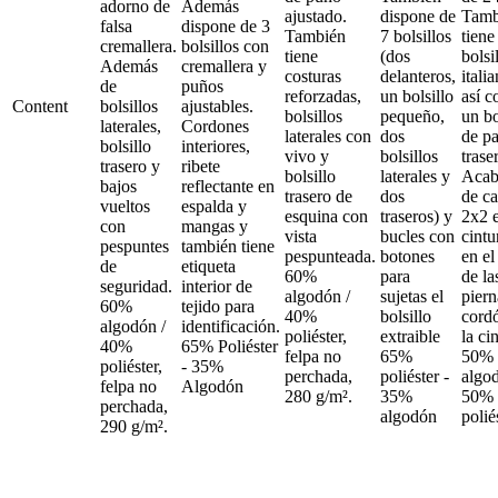
adorno de
Además
ajustado.
dispone de
Tamb
falsa
dispone de 3
También
7 bolsillos
tiene
cremallera.
bolsillos con
tiene
(dos
bolsi
Además
cremallera y
costuras
delanteros,
itali
de
puños
reforzadas,
un bolsillo
así 
Content
bolsillos
ajustables.
bolsillos
pequeño,
un bo
laterales,
Cordones
laterales con
dos
de p
bolsillo
interiores,
vivo y
bolsillos
trase
trasero y
ribete
bolsillo
laterales y
Acab
bajos
reflectante en
trasero de
dos
de ca
vueltos
espalda y
esquina con
traseros) y
2x2 e
con
mangas y
vista
bucles con
cintu
pespuntes
también tiene
pespunteada.
botones
en el
de
etiqueta
60%
para
de la
seguridad.
interior de
algodón /
sujetas el
piern
60%
tejido para
40%
bolsillo
cord
algodón /
identificación.
poliéster,
extraible
la ci
40%
65% Poliéster
felpa no
65%
50%
poliéster,
- 35%
perchada,
poliéster -
algo
felpa no
Algodón
280 g/m².
35%
50%
perchada,
algodón
polié
290 g/m².