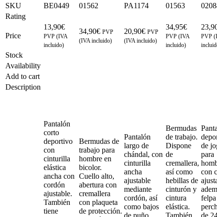
SKU
BE0449
01562
PA1174
01563
0208
Rating
13,90
€
34,95
€
23,9
34,90
€
20,90
€
PVP
PVP
Price
PVP (IVA
PVP (IVA
PVP (
(IVA incluido)
(IVA incluido)
incluido)
incluido)
incluid
Stock
Availability
Add to cart
Description
Pantalón
Bermudas
Pant
corto
Pantalón
de trabajo.
depor
deportivo
Bermudas de
largo de
Dispone
de j
con
trabajo para
chándal, con
de
para
cinturilla
hombre en
cinturilla
cremallera,
homb
elástica
bicolor.
ancha
así como
con c
ancha con
Cuello alto,
ajustable
hebillas de
ajust
cordón
abertura con
mediante
cinturón y
adem
ajustable.
cremallera
cordón, así
cintura
felpa
También
con plaqueta
como bajos
elástica.
perc
tiene
de protección.
de puño
También
de 24