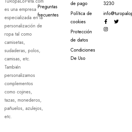
TuRopaLoPeta.com
de pago
3230
Preguntas
es una empresa
Política de
info@turopalo
frecuentes
especializada en la
cookies
personalización de
Protección
ropa tal como
de datos
camisetas,
Condiciones
sudaderas, polos,
De Uso
camisas, etc.
También
personalizamos
complementos
como cojines,
tazas, monederos,
pañuelos, azulejos,
etc.