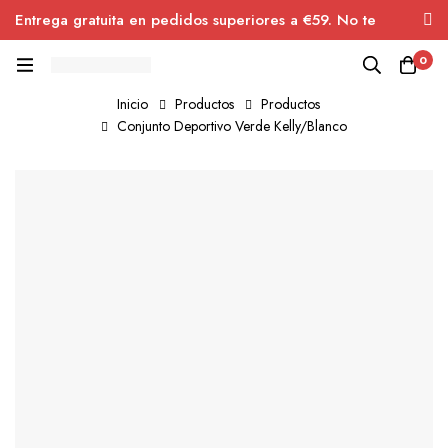
Entrega gratuita en pedidos superiores a €59. No te
pierdas el descuento.
0
Inicio
Productos
Productos
Conjunto Deportivo Verde Kelly/Blanco