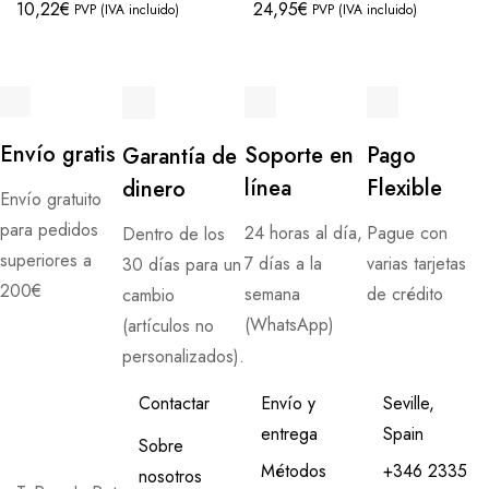
10,22
€
24,95
€
PVP (IVA incluido)
PVP (IVA incluido)
Envío gratis
Soporte en
Pago
Garantía de
línea
Flexible
dinero
Envío gratuito
para pedidos
24 horas al día,
Pague con
Dentro de los
superiores a
7 días a la
varias tarjetas
30 días para un
200€
semana
de crédito
cambio
(WhatsApp)
(artículos no
personalizados).
Contactar
Envío y
Seville,
entrega
Spain
Sobre
Métodos
+346 2335
nosotros