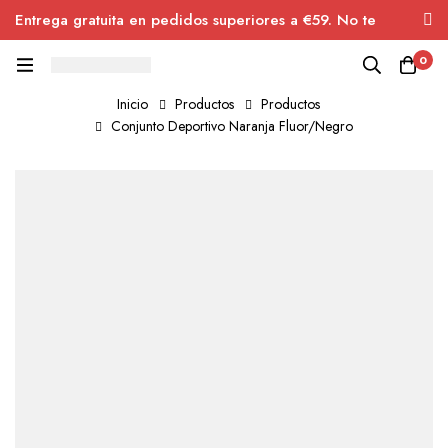
Entrega gratuita en pedidos superiores a €59. No te
pierdas el descuento.
0
Inicio
Productos
Productos
Conjunto Deportivo Naranja Fluor/Negro