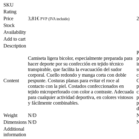
SKU
Rating
Price
3,81
€
2
PVP (IVA incluido)
Stock
Availability
Add to cart
Description
P
Camiseta ligera bicolor, especialmente preparada para
p
hacer deporte por su confección en tejido técnico
i
transpirable, que facilita la evacuación del sudor
s
corporal. Cuello redondo y manga corta con doble
c
Content
pespunte. Costuras planas para evitar el roce al
C
contacto con la piel. Costados confeccionados en
p
tejido microperforado con color a contraste. Adecuada
c
para cualquier actividad deportiva, en colores vistosos
p
y fácilmente combinables.
p
d
Weight
N/D
Dimensions
N/D
Additional
information