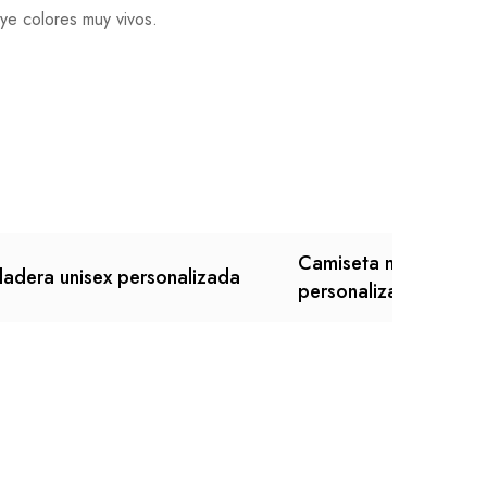
ye colores muy vivos.
Camiseta mujer mang
adera unisex personalizada
personalizada