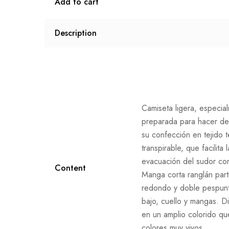
Add to cart
Description
Camiseta ligera, especia
preparada para hacer de
su confección en tejido 
transpirable, que facilita l
evacuación del sudor cor
Content
Manga corta ranglán part
redondo y doble pespun
bajo, cuello y mangas. D
en un amplio colorido qu
colores muy vivos.