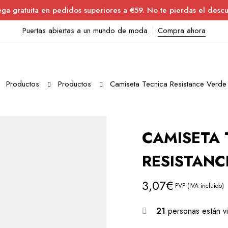
ega gratuita en pedidos superiores a €59. No te pierdas el descu
Puertas abiertas a un mundo de moda
Compra ahora
Productos
Productos
Camiseta Tecnica Resistance Verd
CAMISETA 
RESISTAN
3,07
€
PVP (IVA incluido)
21
personas están v