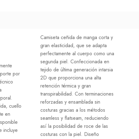
Camiseta ceñida de manga corta y
gran elasticidad, que se adapta
perfectamente al cuerpo como una
segunda piel. Confeccionada en
lmente
tejido de última generación intarsia
porte por
2D que proporciona una alta
técnico
retención térmica y gran
a
transpirabilidad. Con terminaciones
poral.
reforzadas y ensamblada sin
ida, cuello
costuras gracias a los métodos
te en
seamless y flatseam, reduciendo
isponible
así la posibilidad de roce de las
e incluye
costuras con la piel. Diseño