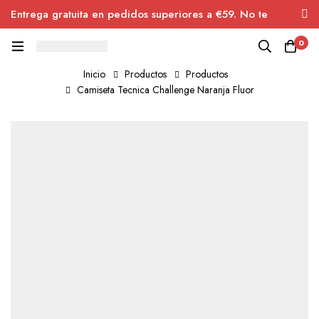
Entrega gratuita en pedidos superiores a €59. No te
pierdas el descuento.
0
Inicio
Productos
Productos
Camiseta Tecnica Challenge Naranja Fluor