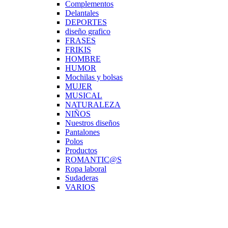
Complementos
Delantales
DEPORTES
diseño grafico
FRASES
FRIKIS
HOMBRE
HUMOR
Mochilas y bolsas
MUJER
MUSICAL
NATURALEZA
NIÑOS
Nuestros diseños
Pantalones
Polos
Productos
ROMANTIC@S
Ropa laboral
Sudaderas
VARIOS