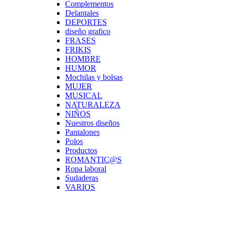
Complementos
Delantales
DEPORTES
diseño grafico
FRASES
FRIKIS
HOMBRE
HUMOR
Mochilas y bolsas
MUJER
MUSICAL
NATURALEZA
NIÑOS
Nuestros diseños
Pantalones
Polos
Productos
ROMANTIC@S
Ropa laboral
Sudaderas
VARIOS