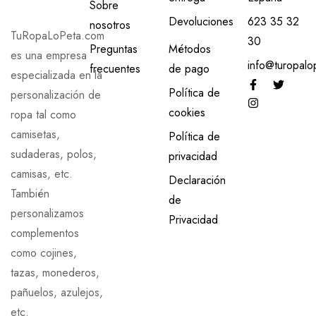
Sobre
Devoluciones
623 35 32
nosotros
TuRopaLoPeta.com
30
Preguntas
Métodos
es una empresa
info@turopalo
frecuentes
de pago
especializada en la
Política de
personalización de
cookies
ropa tal como
camisetas,
Política de
sudaderas, polos,
privacidad
camisas, etc.
Declaración
También
de
personalizamos
Privacidad
complementos
como cojines,
tazas, monederos,
pañuelos, azulejos,
etc.