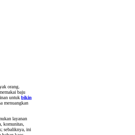
nyak orang.
 memakai baju
ginan untuk
bikin
bisa menuangkan
mukan layanan
a, komunitas,
 sebaliknya, ini
n bahan kaos.