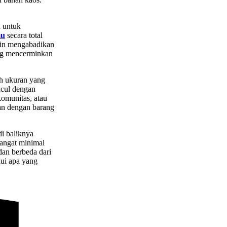
n untuk
mu
secara total
ngin mengabadikan
ang mencerminkan
ih ukuran yang
ncul dengan
komunitas, atau
kan dengan barang
di baliknya
sangat minimal
dan berbeda dari
alui apa yang