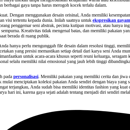
 berbagai gaya tanpa harus merogoh kocek terlalu dalam.
g kuat. Dengan menggunakan desain orisinal, Anda memiliki kesempata
visi tertentu kepada dunia. Inilah saatnya untuk
ekspresikan gaya
orang penggemar seni abstrak, pecinta kutipan motivasi, atau hanya i
sempurna. Kreativitas tidak mengenal batas, dan memiliki pakaian y
aat berada di ruang publik.
 Anda hanya perlu mengunggah file desain dalam resolusi tinggi, memil
cetakan yang presisi memastikan setiap detail dari karya seni Anda mu
imanfaatkan untuk acara-acara khusus seperti reuni keluarga, seragam 
onal selalu memiliki nilai emosional yang jauh lebih tinggi dibanding
ah pada
personalisasi
. Memiliki pakaian yang memiliki cerita dan jiwa 
k mulai menciptakan koleksi pakaian Anda sendiri dengan biaya yang 
t terjangkau, Anda sudah bisa memiliki identitas fashion yang kuat 
arya hari ini, karena gaya sejati adalah tentang menjadi diri sendiri mel