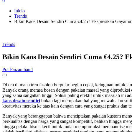
0
Inicio
Trends
Bikin Kaos Desain Sendiri Cuma €4.25? Ekspresikan Gayamu d
Trends
Bikin Kaos Desain Sendiri Cuma €4.25? E
Por
Faizan hanif
en
Di era di mana tren fashion berputar begitu cepat, keinginan untuk t
Banyak orang merasa bosan dengan pakaian massal yang diproduksi o
yang sama sangatlah tinggi. Solusi paling efektif untuk masalah ini
kaos desain sendiri
bukan lagi merupakan hal yang mewah atau sulit 
kreativitas mereka ke atas kain dengan cara yang sangat praktis dan t
Banyak yang beranggapan bahwa menciptakan pakaian kustom memer
berkualitas dengan harga yang sangat kompetitif, bahkan hingga me
hingga pelaku bisnis kecil untuk mulai memproduksi merchandise mere
adalah hasil dari efisiensi proses produksi modern yang memungkin