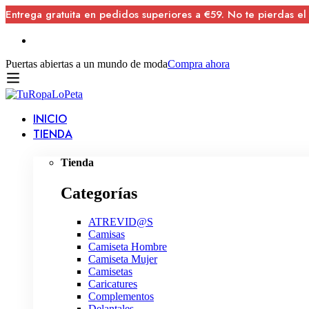
Entrega gratuita en pedidos superiores a €59. No te pierdas el
Puertas abiertas a un mundo de moda
Compra ahora
INICIO
TIENDA
Tienda
Categorías
ATREVID@S
Camisas
Camiseta Hombre
Camiseta Mujer
Camisetas
Caricatures
Complementos
Delantales