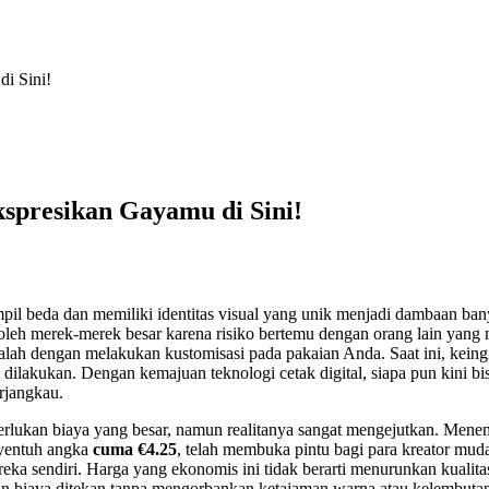
i Sini!
kspresikan Gayamu di Sini!
ampil beda dan memiliki identitas visual yang unik menjadi dambaan ba
leh merek-merek besar karena risiko bertemu dengan orang lain yang
 adalah dengan melakukan kustomisasi pada pakaian Anda. Saat ini, kein
dilakukan. Dengan kemajuan teknologi cetak digital, siapa pun kini 
erjangkau.
lukan biaya yang besar, namun realitanya sangat mengejutkan. Mene
nyentuh angka
cuma €4.25
, telah membuka pintu bagi para kreator mud
ka sendiri. Harga yang ekonomis ini tidak berarti menurunkan kualitas;
kan biaya ditekan tanpa mengorbankan ketajaman warna atau kelembuta